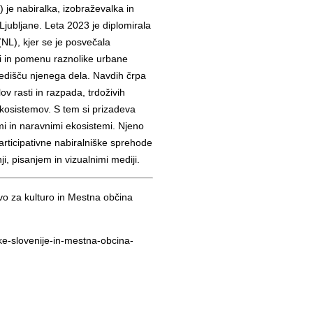
) je nabiralka, izobraževalka in
 Ljubljane. Leta 2023 je diplomirala
L), kjer se je posvečala
ji in pomenu raznolike urbane
redišču njenega dela. Navdih črpa
ov rasti in razpada, trdoživih
ekosistemov. S tem si prizadeva
i in naravnimi ekosistemi. Njeno
articipativne nabiralniške sprehode
i, pisanjem in vizualnimi mediji.
vo za kulturo in Mestna občina