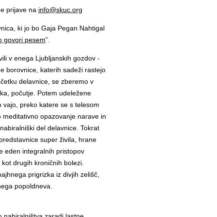
ne prijave na
info@skuc.org
vnica, ki jo bo Gaja Pegan Nahtigal
lo govori pesem
”.
ili v enega Ljubljanskih gozdov -
e borovnice, katerih sadeži rastejo
četku delavnice, se zberemo v
ka, počutje. Potem udeležene
vajo, preko katere se s telesom
o meditativno opazovanje narave in
 nabiralniški del delavnice. Tokrat
predstavnice super živila, hrane
je eden integralnih pristopov
kot drugih kroničnih bolezi.
hnega prigrizka iz divjih zelišč,
pnega popoldneva.
 nabiralništva zaradi lastne