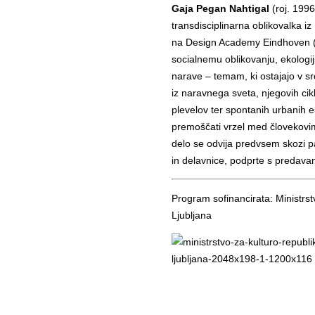
Gaja Pegan Nahtigal
(roj. 1996
transdisciplinarna oblikovalka iz
na Design Academy Eindhoven (N
socialnemu oblikovanju, ekologi
narave – temam, ki ostajajo v s
iz naravnega sveta, njegovih cikl
plevelov ter spontanih urbanih 
premoščati vrzel med človekovim
delo se odvija predvsem skozi p
in delavnice, podprte s predavanj
Program sofinancirata: Ministrst
Ljubljana