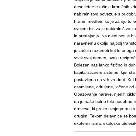
desetletne izkušnje kroničnih zdr
nabiralništvo povezuje s pridobi
hrane, medtem ko je za njo to le
svojem bistvu je nabiralništvo z
in predajanja. Na njeni poti je b
naravnemu okolju najbolj transf
je začela razumeti kot le enega
vsak svoj namen, svojo reciproč
Bolezen nas lahko fizično in duh
kapitalističnem sistemu, kjer sta
postavljena na vrh vrednot. Kot 
osamljene, odtujene, ločene od 
Opazovanje narave, njenih ciklov
da je naše bolno telo podobno
drevesa, ki preko svojega razkr
drugim. Tekom delavnice se bomo
ekofeminizma, ekološke utelešitv