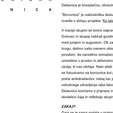
Delavnica je brezplačna, obvez
V N I C A
”Borovnice” je nabiralniška dela
izvedla v sklopu projekta “
Ko te
V manjsi skupini se bomo odprav
Golovec in skupaj nabirali gozdn
med junijem in augustom. Ob za
krogu, delimo našo namero obis
povabim, da naredimo somatsko 
umestimo v prostor in aktiviram
okolja, ki nas obdaja. Nato sledi
se fokusiramo na borovnice kot 
polne antioksidantov, nekaj kar 
celostnega zdravljenja raka tako 
Delavnico končamo s pripravo maj
skodelico čaja in refleksijo sku
ZAKAJ?
Gaja se je sama podala v prakso