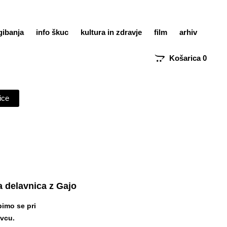
gibanja
info škuc
kultura in zdravje
film
arhiv
Košarica
0
ice
a delavnica z Gajo
bimo se pri
ovcu.