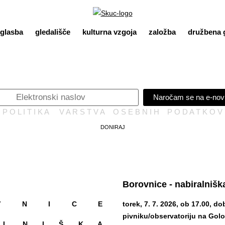
glasba
gledališče
kulturna vzgoja
založba
družbena 
Naročam se na e-nov
P O L I T I K A V A R S T V A O S E B N I H P O D A T K O V
DONIRAJ
Borovnice - nabiralnišk
torek, 7. 7. 2026, ob 17.00, do
V N I C E
pivniku/observatoriju na Gol
 L N I Š K A