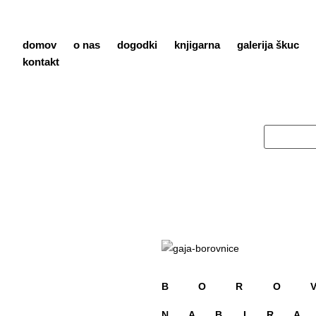
domov
o nas
dogodki
knjigarna
galerija škuc
kontakt
B O R O 
N A B I R A