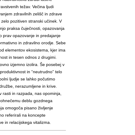
avstvenih težav. Večina ljudi
vanjem zdravilnih zelišč in zdrave
 zelo pozitiven stranski učinek. V
anjo praksa čuječnosti, opazovanja
ilo prav opazovanje in predajanje
ormativno in zdravilno orodje. Sebe
 od elementov ekosistema, kjer ima
nost in tesen odnos z drugimi.
ovno izjemno izolira. Še posebej v
 produktivnost in “neutrudno” telo
bolni ljudje se lahko počutimo
družbe, nerazumljene in krive.
 rasti in razpada, nas opominja,
 trohnečemu deblu gozdnega
oja omogoča pisano življenje
 referirali na koncepte
e in relacijskega vitalizma.