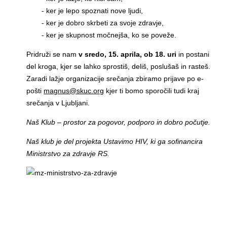
- ker je lepo spoznati nove ljudi,
- ker je dobro skrbeti za svoje zdravje,
- ker je skupnost močnejša, ko se poveže.
Pridruži se nam
v sredo, 15. aprila, ob 18. uri
in postani
del kroga, kjer se lahko sprostiš, deliš, poslušaš in rasteš.
Zaradi lažje organizacije srečanja zbiramo prijave po e-
pošti
magnus@skuc.org
kjer ti bomo sporočili tudi kraj
srečanja v Ljubljani.
Naš Klub – prostor za pogovor, podporo in dobro počutje.
Naš klub je del projekta Ustavimo HIV, ki ga sofinancira
Ministrstvo za zdravje RS.