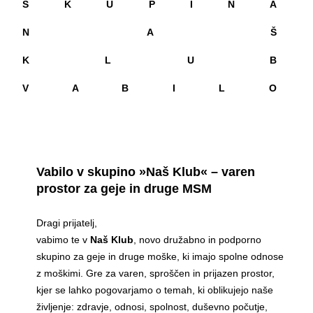
S K U P I N A
N A Š
K L U B
V A B I L O
Vabilo v skupino »Naš Klub« – varen
prostor za geje in druge MSM
Dragi prijatelj,
vabimo te v
Naš Klub
, novo družabno in podporno
skupino za geje in druge moške, ki imajo spolne odnose
z moškimi. Gre za varen, sproščen in prijazen prostor,
kjer se lahko pogovarjamo o temah, ki oblikujejo naše
življenje: zdravje, odnosi, spolnost, duševno počutje,