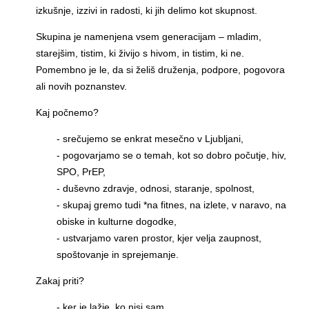
izkušnje, izzivi in radosti, ki jih delimo kot skupnost.
Skupina je namenjena vsem generacijam – mladim,
starejšim, tistim, ki živijo s hivom, in tistim, ki ne.
Pomembno je le, da si želiš druženja, podpore, pogovora
ali novih poznanstev.
Kaj počnemo?
- srečujemo se enkrat mesečno v Ljubljani,
- pogovarjamo se o temah, kot so dobro počutje, hiv,
SPO, PrEP,
- duševno zdravje, odnosi, staranje, spolnost,
- skupaj gremo tudi *na fitnes, na izlete, v naravo, na
obiske in kulturne dogodke,
- ustvarjamo varen prostor, kjer velja zaupnost,
spoštovanje in sprejemanje.
Zakaj priti?
- ker je lažje, ko nisi sam,