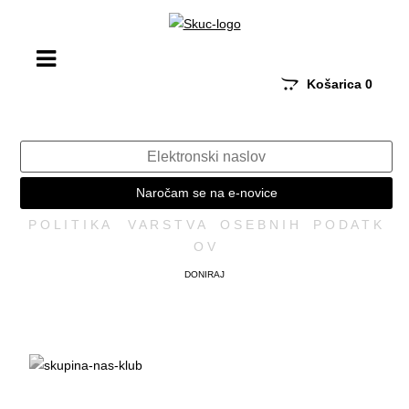
Košarica
0
Naročam se na e-novice
P O L I T I K A V A R S T V A O S E B N I H P O D A T K
O V
DONIRAJ