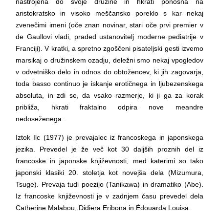
nastrojena do svoje družine in hkrati ponosna na
aristokratsko in visoko meščansko poreklo s kar nekaj
zvenečimi imeni (oče znan novinar, stari oče prvi premier v
de Gaullovi vladi, praded ustanovitelj moderne pediatrije v
Franciji). V kratki, a spretno zgoščeni pisateljski gesti izvemo
marsikaj o družinskem ozadju, deležni smo nekaj vpogledov
v odvetniško delo in odnos do obtožencev, ki jih zagovarja,
toda basso continuo je iskanje erotičnega in ljubezenskega
absoluta, in zdi se, da vsako razmerje, ki ji ga za korak
približa, hkrati fraktalno odpira nove meandre
nedoseženega.
Iztok Ilc (1977) je prevajalec iz francoskega in japonskega
jezika. Prevedel je že več kot 30 daljših proznih del iz
francoske in japonske književnosti, med katerimi so tako
japonski klasiki 20. stoletja kot novejša dela (Mizumura,
Tsuge). Prevaja tudi poezijo (Tanikawa) in dramatiko (Abe).
Iz francoske književnosti je v zadnjem času prevedel dela
Catherine Malabou, Didiera Eribona in Édouarda Louisa.