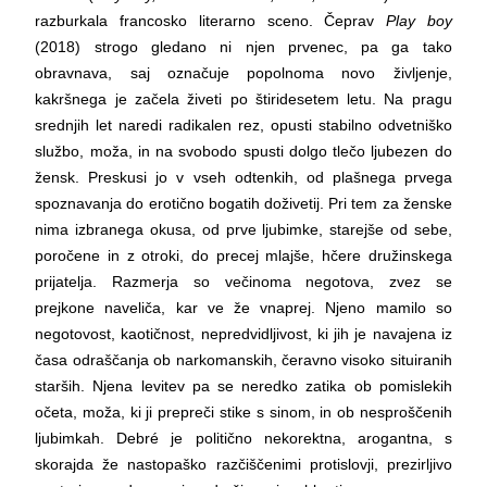
razburkala francosko literarno sceno. Čeprav
Play boy
(2018) strogo gledano ni njen prvenec, pa ga tako
obravnava, saj označuje popolnoma novo življenje,
kakršnega je začela živeti po štiridesetem letu. Na pragu
srednjih let naredi radikalen rez, opusti stabilno odvetniško
službo, moža, in na svobodo spusti dolgo tlečo ljubezen do
žensk. Preskusi jo v vseh odtenkih, od plašnega prvega
spoznavanja do erotično bogatih doživetij. Pri tem za ženske
nima izbranega okusa, od prve ljubimke, starejše od sebe,
poročene in z otroki, do precej mlajše, hčere družinskega
prijatelja. Razmerja so večinoma negotova, zvez se
prejkone naveliča, kar ve že vnaprej. Njeno mamilo so
negotovost, kaotičnost, nepredvidljivost, ki jih je navajena iz
časa odraščanja ob narkomanskih, čeravno visoko situiranih
starših. Njena levitev pa se neredko zatika ob pomislekih
očeta, moža, ki ji prepreči stike s sinom, in ob nesproščenih
ljubimkah. Debré je politično nekorektna, arogantna, s
skorajda že nastopaško razčiščenimi protislovji, prezirljivo