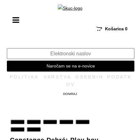
Košarica
0
Naročam se na e-novice
P O L I T I K A V A R S T V A O S E B N I H P O D A T K
O V
DONIRAJ