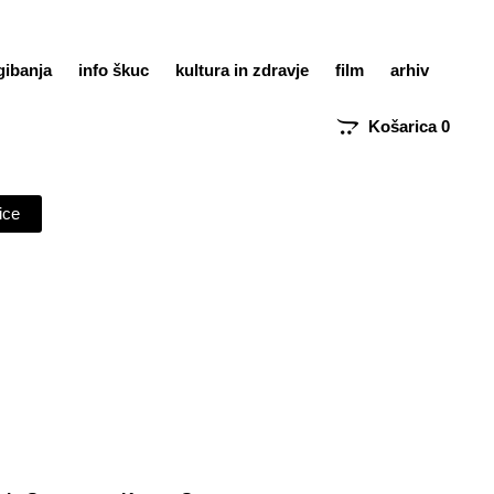
gibanja
info škuc
kultura in zdravje
film
arhiv
Košarica
0
ice