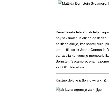
Devetdeseta leta 20. stoletja: knjižn
bolj seksualen in etično dosleden. P
politične akcije, kar naprej žura, p
umetniški otrok Jeana Geneta in Da
pa razbija konvencije memoaristike.
Bernstein Sycamore, ena najpomem
za LGBT literaturo.
Knjižno delo je izšlo v okviru knji