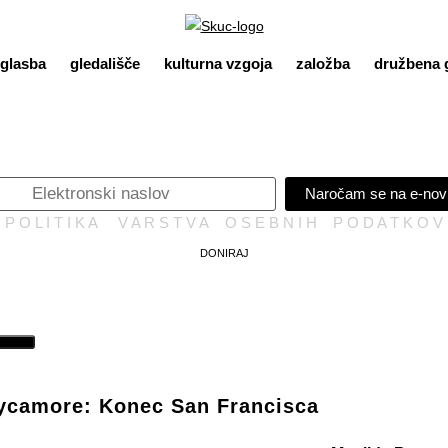
glasba
gledališče
kulturna vzgoja
založba
družbena 
Naročam se na e-nov
P O L I T I K A V A R S T V A O S E B N I H P O D A T K O V
DONIRAJ
Sycamore: Konec San Francisca