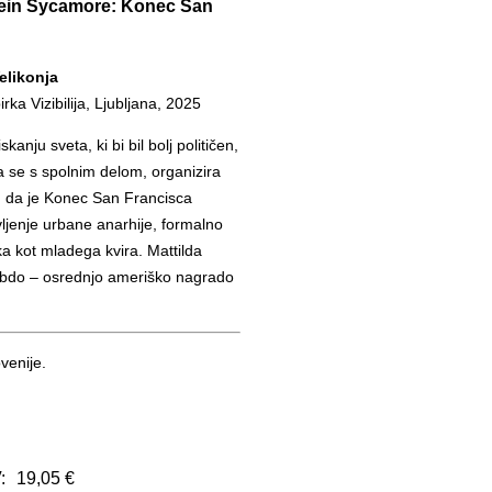
tein Sycamore: Konec San
elikonja
ka Vizibilija, Ljubljana, 2025
anju sveta, ki bi bil bolj političen,
lja se s spolnim delom, organizira
ijo, da je Konec San Francisca
vljenje urbane anarhije, formalno
ka kot mladega kvira. Mattilda
mbdo – osrednjo ameriško nagrado
venije.
:
19,05 €