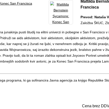
Mattilda Berns
Francisca
Prevod: Nataša V
Založba ŠKUC, Zbir
a junakinja pusti študij na elitni univerzi in pobegne v San Francisco v isk
ridruži se aids aktivistom, kvir aktivistom, okoljskim aktivistom, preživ
leše, kar naprej se ji žurati ne ljubi, v nenehnem odboju je. Kritiki prav
vida Wojnarowicza, saj izrazito dekonstruira jezik, bralstvo pahne v ži
 Pravijo tudi, da bi ta roman zlahka opisali kot Joyceov Portret umetni
bnejših sodobnih kvir avtoric, je za Konec San Francisca prejela La
žnega programa, ki ga sofinancira Javna agencija za knjigo Republike Slo
Cena brez DDV