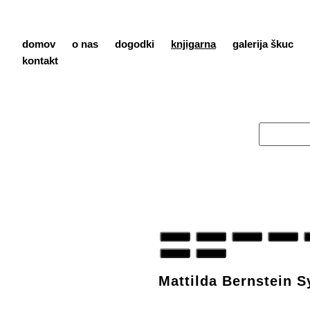
domov
o nas
dogodki
knjigarna
galerija škuc
kontakt
Mattilda Bernstein 