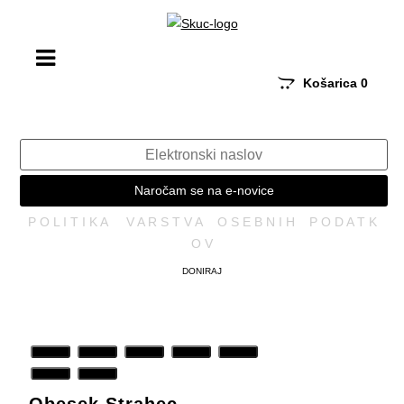
Košarica
0
Naročam se na e-novice
P O L I T I K A V A R S T V A O S E B N I H P O D A T K
O V
DONIRAJ