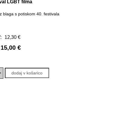
ival LGBT filma
 blaga s potiskom 40. festivala
:
12,30 €
15,00 €
+
dodaj v košarico