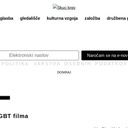
glasba
gledališče
kulturna vzgoja
založba
družbena 
Naročam se na e-nov
P O L I T I K A V A R S T V A O S E B N I H P O D A T K O V
DONIRAJ
LGBT filma