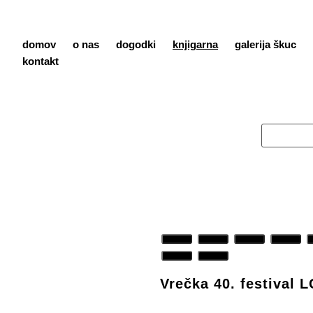
domov
o nas
dogodki
knjigarna
galerija škuc
kontakt
Vrečka 40. festival 