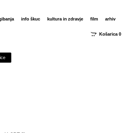
gibanja
info škuc
kultura in zdravje
film
arhiv
Košarica
0
ice